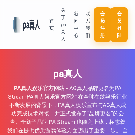
关
新
联
会
会
于
首
闻
系
员
员
pa
页
中
我
注
登
真
心
们
册
陆
人
pa真人
PA真人娱乐官方网站
- AG真人品牌更名为PA
StreamPA真人娱乐官方网站 在全球在线娱乐行业
不断发展的背景下，PA真人娱乐宣布与AG真人成
功完成技术对接，并正式发布了“品牌更名”的公
告。全新子品牌 PA Stream 也随之上线，标志着
我们在提供优质游戏体验方面迈出了重要一步。 全