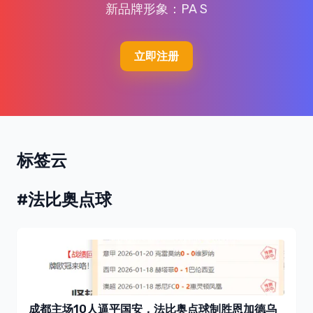
新品牌形象：PA S
立即注册
标签云
#法比奥点球
成都主场10人逼平国安，法比奥点球制胜恩加德乌