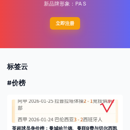
新品牌形象：PA S
立即注册
标签云
#价榜
英超球员身价榜：曼城哈兰德、曼联B费与切尔西凯