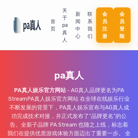
关
新
联
会
会
于
首
闻
系
员
员
pa
页
中
我
注
登
真
心
们
册
陆
人
pa真人
PA真人娱乐官方网站
- AG真人品牌更名为PA
StreamPA真人娱乐官方网站 在全球在线娱乐行业
不断发展的背景下，PA真人娱乐宣布与AG真人成
功完成技术对接，并正式发布了“品牌更名”的公
告。全新子品牌 PA Stream 也随之上线，标志着
我们在提供优质游戏体验方面迈出了重要一步。 全