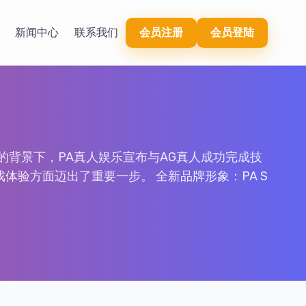
人
新闻中心
联系我们
会员注册
会员登陆
发展的背景下，PA真人娱乐宣布与AG真人成功完成技
戏体验方面迈出了重要一步。 全新品牌形象：PA S