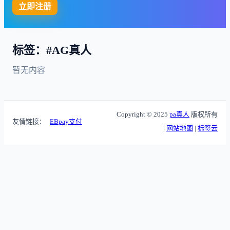
立即注册
标签：#AG真人
暂无内容
Copyright © 2025
pa真人
版权所有
友情链接：
EBpay支付
|
网站地图
|
标签云