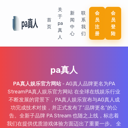
关
新
联
会
会
于
首
闻
系
员
员
pa
页
中
我
注
登
真
心
们
册
陆
人
pa真人
PA真人娱乐官方网站
- AG真人品牌更名为PA
StreamPA真人娱乐官方网站 在全球在线娱乐行业
不断发展的背景下，PA真人娱乐宣布与AG真人成
功完成技术对接，并正式发布了“品牌更名”的公
告。全新子品牌 PA Stream 也随之上线，标志着
我们在提供优质游戏体验方面迈出了重要一步。 全