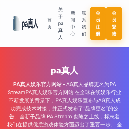
关
新
联
会
会
于
首
闻
系
员
员
pa
页
中
我
注
登
真
心
们
册
陆
人
pa真人
PA真人娱乐官方网站
- AG真人品牌更名为PA
StreamPA真人娱乐官方网站 在全球在线娱乐行业
不断发展的背景下，PA真人娱乐宣布与AG真人成
功完成技术对接，并正式发布了“品牌更名”的公
告。全新子品牌 PA Stream 也随之上线，标志着
我们在提供优质游戏体验方面迈出了重要一步。 全