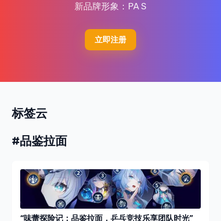
新品牌形象：PA S
立即注册
标签云
#品鉴拉面
“味蕾探险记：品鉴拉面，乒乓竞技乐享团队时光”