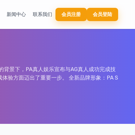
人
新闻中心
联系我们
会员注册
会员登陆
发展的背景下，PA真人娱乐宣布与AG真人成功完成技
戏体验方面迈出了重要一步。 全新品牌形象：PA S