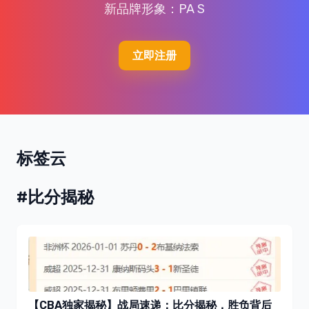
新品牌形象：PA S
立即注册
标签云
#比分揭秘
【CBA独家揭秘】战局速递：比分揭秘，胜负背后