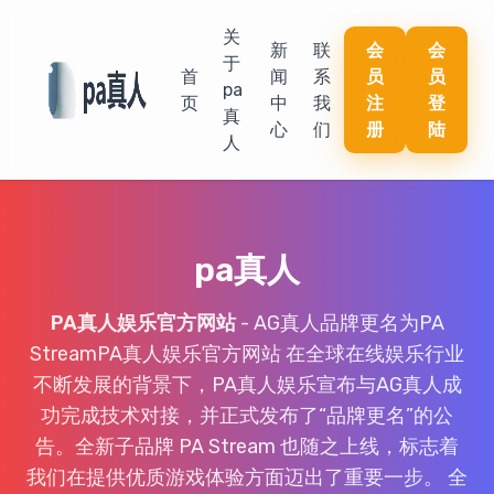
关
新
联
会
会
于
首
闻
系
员
员
pa
页
中
我
注
登
真
心
们
册
陆
人
pa真人
PA真人娱乐官方网站
- AG真人品牌更名为PA
StreamPA真人娱乐官方网站 在全球在线娱乐行业
不断发展的背景下，PA真人娱乐宣布与AG真人成
功完成技术对接，并正式发布了“品牌更名”的公
告。全新子品牌 PA Stream 也随之上线，标志着
我们在提供优质游戏体验方面迈出了重要一步。 全