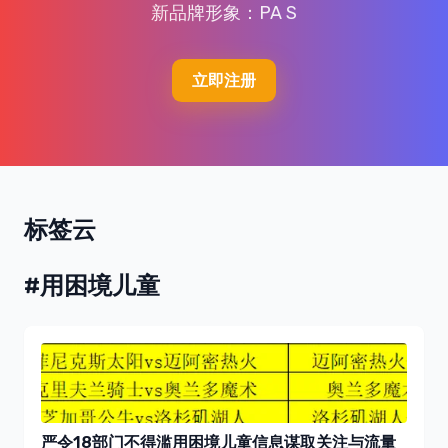
新品牌形象：PA S
立即注册
标签云
#用困境儿童
严令18部门不得滥用困境儿童信息谋取关注与流量