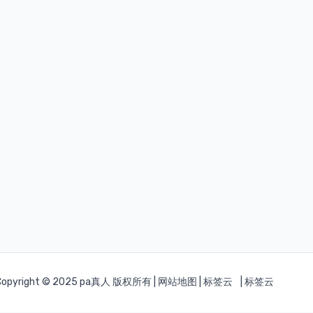
Copyright © 2025
pa真人
版权所有 |
网站地图
|
标签云
|
标签云