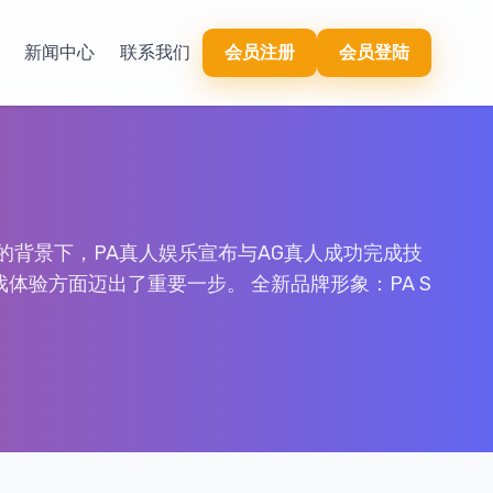
人
新闻中心
联系我们
会员注册
会员登陆
发展的背景下，PA真人娱乐宣布与AG真人成功完成技
戏体验方面迈出了重要一步。 全新品牌形象：PA S