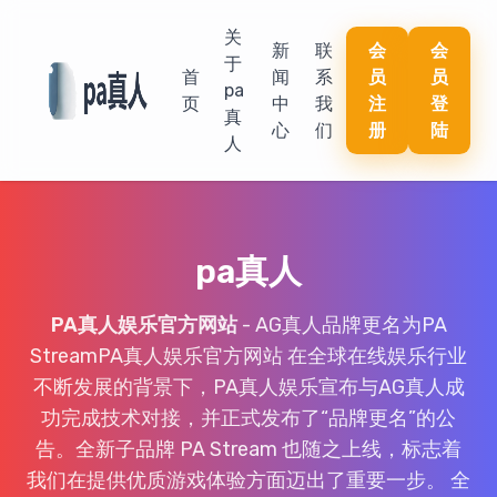
关
新
联
会
会
于
首
闻
系
员
员
pa
页
中
我
注
登
真
心
们
册
陆
人
pa真人
PA真人娱乐官方网站
- AG真人品牌更名为PA
StreamPA真人娱乐官方网站 在全球在线娱乐行业
不断发展的背景下，PA真人娱乐宣布与AG真人成
功完成技术对接，并正式发布了“品牌更名”的公
告。全新子品牌 PA Stream 也随之上线，标志着
我们在提供优质游戏体验方面迈出了重要一步。 全