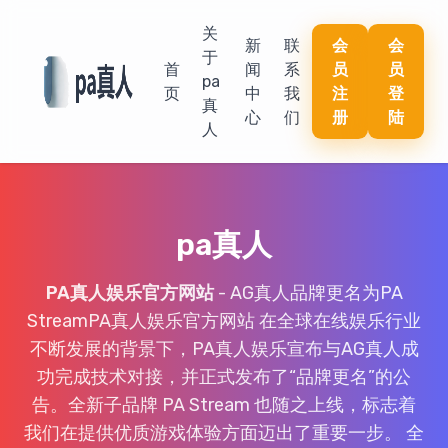
关
新
联
会
会
于
首
闻
系
员
员
pa
页
中
我
注
登
真
心
们
册
陆
人
pa真人
PA真人娱乐官方网站
- AG真人品牌更名为PA
StreamPA真人娱乐官方网站 在全球在线娱乐行业
不断发展的背景下，PA真人娱乐宣布与AG真人成
功完成技术对接，并正式发布了“品牌更名”的公
告。全新子品牌 PA Stream 也随之上线，标志着
我们在提供优质游戏体验方面迈出了重要一步。 全