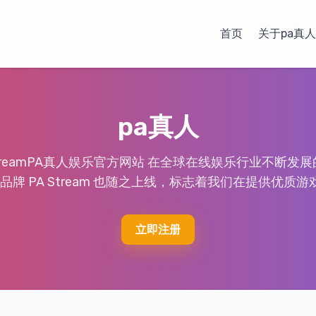
首页
关于pa真
pa真人
 StreamPA真人娱乐官方网站 在全球在线娱乐行业不断
牌 PA Stream 也随之上线，标志着我们在提供优质游
立即注册