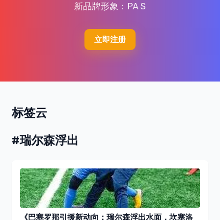
新品牌形象：PA S
立即注册
标签云
#瑞尔森浮出
《巴塞罗那引援新动向：瑞尔森浮出水面，坎塞洛