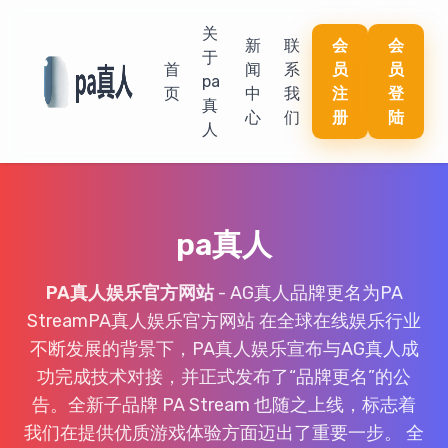
关
新
联
会
会
于
首
闻
系
员
员
pa
页
中
我
注
登
真
心
们
册
陆
人
pa真人
PA真人娱乐官方网站
- AG真人品牌更名为PA
StreamPA真人娱乐官方网站 在全球在线娱乐行业
不断发展的背景下，PA真人娱乐宣布与AG真人成
功完成技术对接，并正式发布了“品牌更名”的公
告。全新子品牌 PA Stream 也随之上线，标志着
我们在提供优质游戏体验方面迈出了重要一步。 全