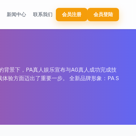
人
新闻中心
联系我们
会员注册
会员登陆
发展的背景下，PA真人娱乐宣布与AG真人成功完成技
戏体验方面迈出了重要一步。 全新品牌形象：PA S