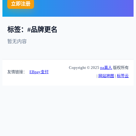
立即注册
标签：#品牌更名
暂无内容
Copyright © 2025
pa真人
版权所有
友情链接：
EBpay支付
|
网站地图
|
标签云