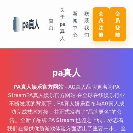
关
新
联
会
会
于
首
闻
系
员
员
pa
页
中
我
注
登
真
心
们
册
陆
人
pa真人
PA真人娱乐官方网站
- AG真人品牌更名为PA
StreamPA真人娱乐官方网站 在全球在线娱乐行业
不断发展的背景下，PA真人娱乐宣布与AG真人成
功完成技术对接，并正式发布了“品牌更名”的公
告。全新子品牌 PA Stream 也随之上线，标志着
我们在提供优质游戏体验方面迈出了重要一步。 全