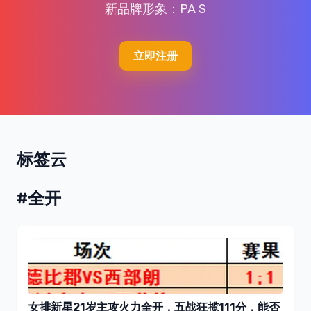
新品牌形象：PA S
立即注册
标签云
#全开
女排新星21岁主攻火力全开，五战狂揽111分，能否