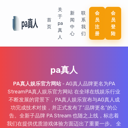
关
新
联
会
会
于
首
闻
系
员
员
pa
页
中
我
注
登
真
心
们
册
陆
人
pa真人
PA真人娱乐官方网站
- AG真人品牌更名为PA
StreamPA真人娱乐官方网站 在全球在线娱乐行业
不断发展的背景下，PA真人娱乐宣布与AG真人成
功完成技术对接，并正式发布了“品牌更名”的公
告。全新子品牌 PA Stream 也随之上线，标志着
我们在提供优质游戏体验方面迈出了重要一步。 全