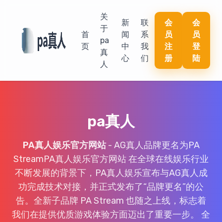
关
新
联
会
会
于
首
闻
系
员
员
pa
页
中
我
注
登
真
心
们
册
陆
人
pa真人
PA真人娱乐官方网站
- AG真人品牌更名为PA
StreamPA真人娱乐官方网站 在全球在线娱乐行业
不断发展的背景下，PA真人娱乐宣布与AG真人成
功完成技术对接，并正式发布了“品牌更名”的公
告。全新子品牌 PA Stream 也随之上线，标志着
我们在提供优质游戏体验方面迈出了重要一步。 全