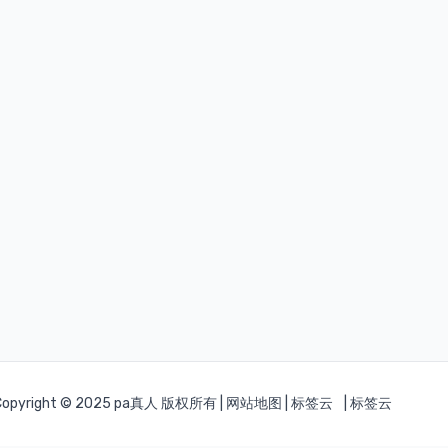
Copyright © 2025
pa真人
版权所有 |
网站地图
|
标签云
|
标签云