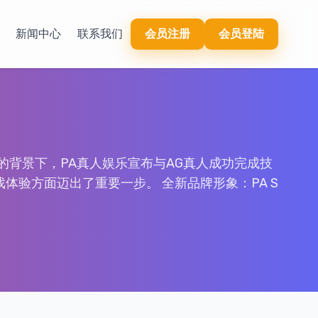
人
新闻中心
联系我们
会员注册
会员登陆
发展的背景下，PA真人娱乐宣布与AG真人成功完成技
戏体验方面迈出了重要一步。 全新品牌形象：PA S