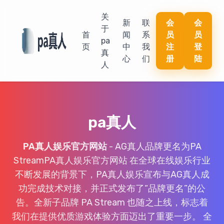
关
新
联
会
会
于
首
闻
系
员
员
pa
页
中
我
注
登
真
心
们
册
陆
人
pa真人
PA真人娱乐官方网站
- AG真人品牌更名为PA
StreamPA真人娱乐官方网站 在全球在线娱乐行业
不断发展的背景下，PA真人娱乐宣布与AG真人成
功完成技术对接，并正式发布了“品牌更名”的公
告。全新子品牌 PA Stream 也随之上线，标志着
我们在提供优质游戏体验方面迈出了重要一步。 全