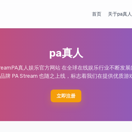
首页
关于pa真
pa真人
 StreamPA真人娱乐官方网站 在全球在线娱乐行业不断
牌 PA Stream 也随之上线，标志着我们在提供优质游
立即注册