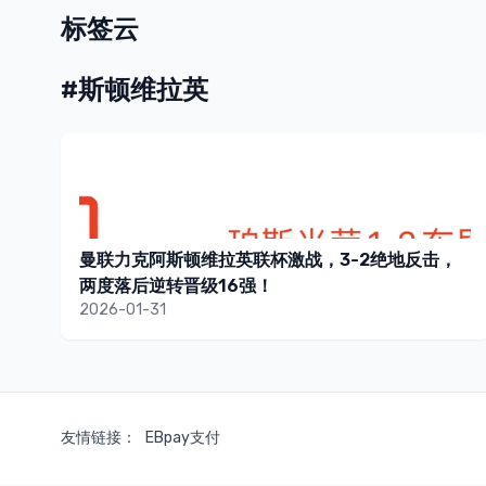
标签云
#斯顿维拉英
曼联力克阿斯顿维拉英联杯激战，3-2绝地反击，
两度落后逆转晋级16强！
2026-01-31
友情链接：
EBpay支付