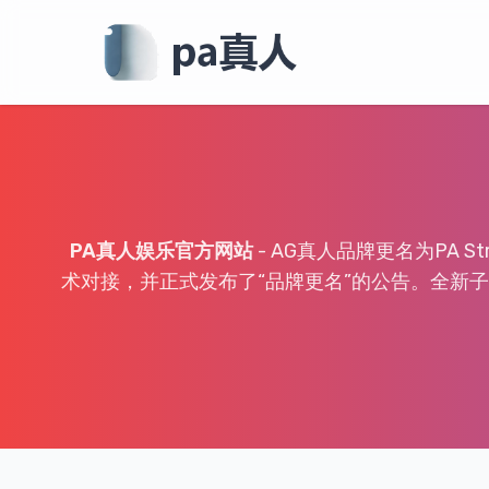
PA真人娱乐官方网站
- AG真人品牌更名为PA
术对接，并正式发布了“品牌更名”的公告。全新子品