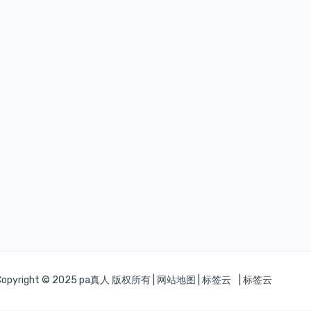
Copyright © 2025
pa真人
版权所有 |
网站地图
|
标签云
|
标签云