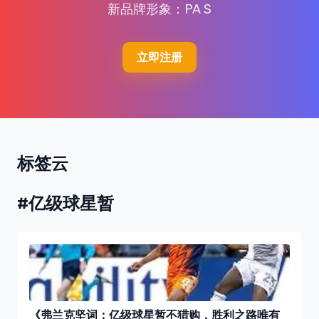
新品牌形象：PA S
立即注册
标签云
#亿级球星暂
《弗兰克坚词：亿级球星暂不猎购，胜利之路唯有