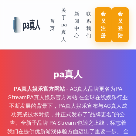
关
新
联
会
会
于
首
闻
系
员
员
pa
页
中
我
注
登
真
心
们
册
陆
人
pa真人
PA真人娱乐官方网站
- AG真人品牌更名为PA
StreamPA真人娱乐官方网站 在全球在线娱乐行业
不断发展的背景下，PA真人娱乐宣布与AG真人成
功完成技术对接，并正式发布了“品牌更名”的公
告。全新子品牌 PA Stream 也随之上线，标志着
我们在提供优质游戏体验方面迈出了重要一步。 全