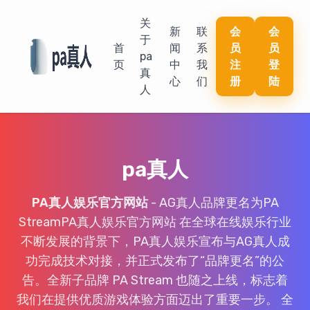
关
新
联
会
会
于
首
闻
系
员
员
pa
页
中
我
注
登
真
心
们
册
陆
人
pa真人
PA真人娱乐官方网站
- AG真人品牌更名为PA
StreamPA真人娱乐官方网站 在全球在线娱乐行业
不断发展的背景下，PA真人娱乐宣布与AG真人成
功完成技术对接，并正式发布了“品牌更名”的公
告。全新子品牌 PA Stream 也随之上线，标志着
我们在提供优质游戏体验方面迈出了重要一步。 全