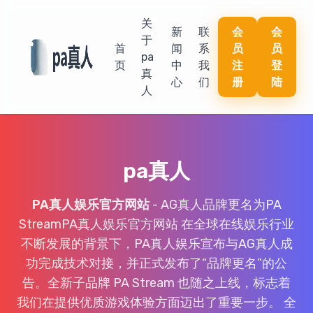
关
新
联
会
会
于
首
闻
系
员
员
pa
页
中
我
注
登
真
心
们
册
陆
人
pa真人
PA真人娱乐官方网站
- AG真人品牌更名为PA
StreamPA真人娱乐官方网站 在全球在线娱乐行业
不断发展的背景下，PA真人娱乐宣布与AG真人成
功完成技术对接，并正式发布了“品牌更名”的公
告。全新子品牌 PA Stream 也随之上线，标志着
我们在提供优质游戏体验方面迈出了重要一步。 全