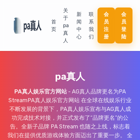
关
新
联
会
会
于
首
闻
系
员
员
pa
页
中
我
注
登
真
心
们
册
陆
人
pa真人
PA真人娱乐官方网站
- AG真人品牌更名为PA
StreamPA真人娱乐官方网站 在全球在线娱乐行业
不断发展的背景下，PA真人娱乐宣布与AG真人成
功完成技术对接，并正式发布了“品牌更名”的公
告。全新子品牌 PA Stream 也随之上线，标志着
我们在提供优质游戏体验方面迈出了重要一步。 全