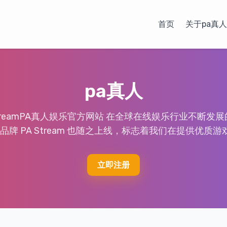
首页
关于pa真
pa真人
 StreamPA真人娱乐官方网站 在全球在线娱乐行业不断
牌 PA Stream 也随之上线，标志着我们在提供优质游
立即注册