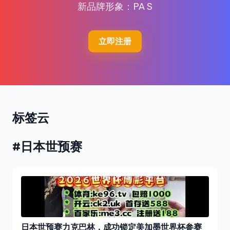
新品牌形象：PA S
立即注册
标签云
#日本世预赛
日本世预赛力克巴林，成功锁定美加墨世界杯参赛