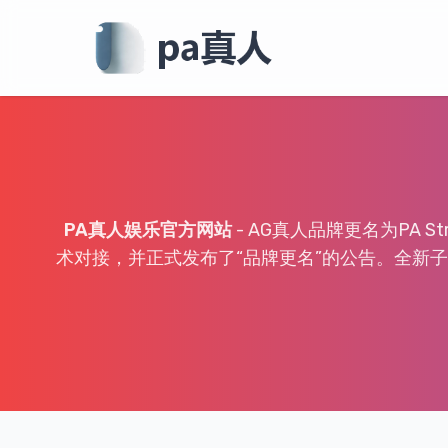
PA真人娱乐官方网站
- AG真人品牌更名为PA
术对接，并正式发布了“品牌更名”的公告。全新子品