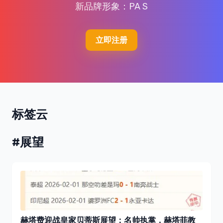
新品牌形象：PA S
立即注册
标签云
#展望
赫塔费迎战皇家贝蒂斯展望：名帅执掌，赫塔菲教