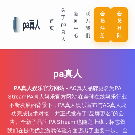
关
新
联
会
会
于
首
闻
系
员
员
pa
页
中
我
注
登
真
心
们
册
陆
人
pa真人
PA真人娱乐官方网站
- AG真人品牌更名为PA
StreamPA真人娱乐官方网站 在全球在线娱乐行业
不断发展的背景下，PA真人娱乐宣布与AG真人成
功完成技术对接，并正式发布了“品牌更名”的公
告。全新子品牌 PA Stream 也随之上线，标志着
我们在提供优质游戏体验方面迈出了重要一步。 全