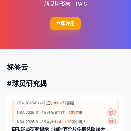
新品牌形象：PA S
立即注册
标签云
#球员研究揭
EFL球员研究揭示：加时赛阶段伤病风险加大