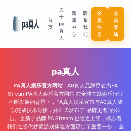
关
新
联
会
会
于
首
闻
系
员
员
pa
页
中
我
注
登
真
心
们
册
陆
人
pa真人
PA真人娱乐官方网站
- AG真人品牌更名为PA
StreamPA真人娱乐官方网站 在全球在线娱乐行业
不断发展的背景下，PA真人娱乐宣布与AG真人成
功完成技术对接，并正式发布了“品牌更名”的公
告。全新子品牌 PA Stream 也随之上线，标志着
我们在提供优质游戏体验方面迈出了重要一步。 全