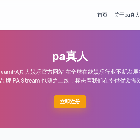
首页
关于pa真
pa真人
 StreamPA真人娱乐官方网站 在全球在线娱乐行业不断
牌 PA Stream 也随之上线，标志着我们在提供优质游
立即注册