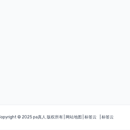
Copyright © 2025
pa真人
版权所有 |
网站地图
|
标签云
|
标签云