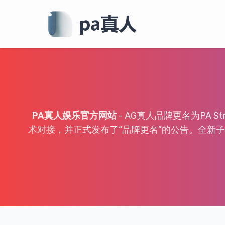
PA真人娱乐官方网站
- AG真人品牌更名为PA
术对接，并正式发布了“品牌更名”的公告。全新子品