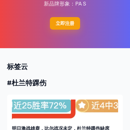
新品牌形象：PA S
立即注册
标签云
#杜兰特踝伤
明日激战雄鹿，比尔战况未定，杜兰特踝伤缺席