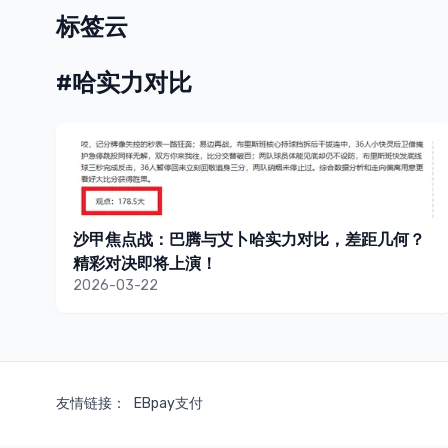
标签云
#哈实力对比
沙甲焦点战：巴腾与艾卜哈实力对比，差距几何？
精彩对决即将上演！
2026-03-22
友情链接：
EBpay支付