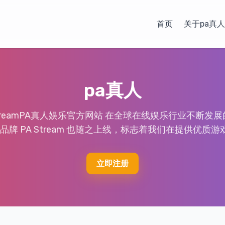
首页
关于pa真
pa真人
 StreamPA真人娱乐官方网站 在全球在线娱乐行业不断
牌 PA Stream 也随之上线，标志着我们在提供优质游
立即注册