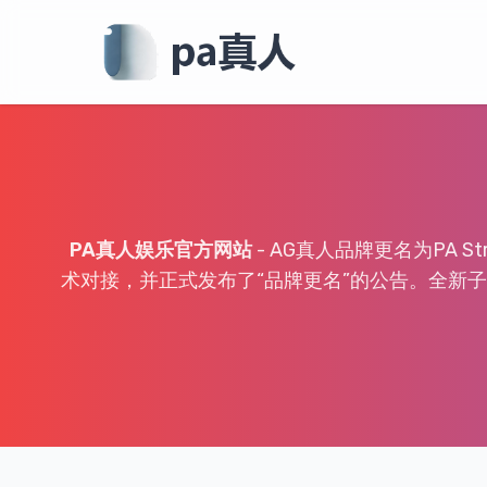
PA真人娱乐官方网站
- AG真人品牌更名为PA
术对接，并正式发布了“品牌更名”的公告。全新子品