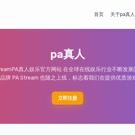
首页
关于pa真
pa真人
 StreamPA真人娱乐官方网站 在全球在线娱乐行业不断
牌 PA Stream 也随之上线，标志着我们在提供优质游
立即注册