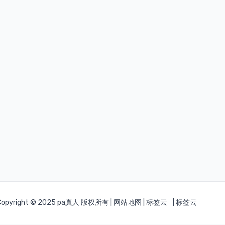
Copyright © 2025
pa真人
版权所有 |
网站地图
|
标签云
|
标签云