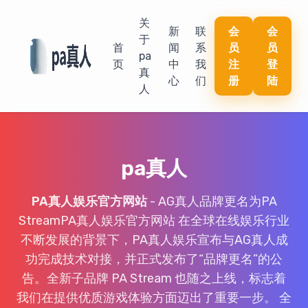
关
新
联
会
会
于
首
闻
系
员
员
pa
页
中
我
注
登
真
心
们
册
陆
人
pa真人
PA真人娱乐官方网站
- AG真人品牌更名为PA
StreamPA真人娱乐官方网站 在全球在线娱乐行业
不断发展的背景下，PA真人娱乐宣布与AG真人成
功完成技术对接，并正式发布了“品牌更名”的公
告。全新子品牌 PA Stream 也随之上线，标志着
我们在提供优质游戏体验方面迈出了重要一步。 全