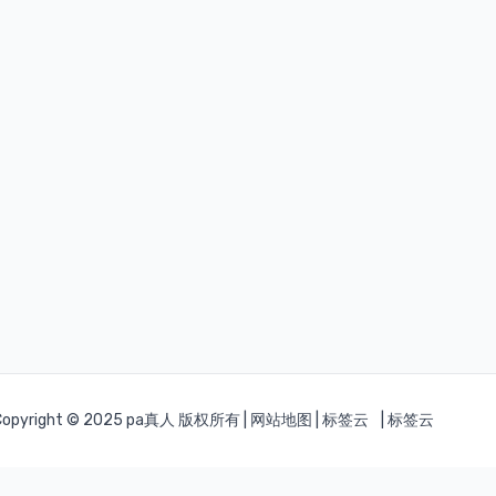
Copyright © 2025
pa真人
版权所有 |
网站地图
|
标签云
|
标签云