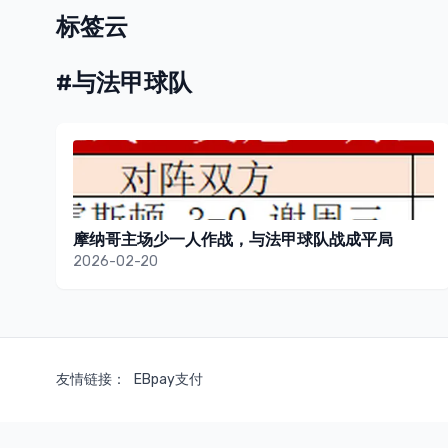
标签云
#与法甲球队
摩纳哥主场少一人作战，与法甲球队战成平局
2026-02-20
友情链接：
EBpay支付