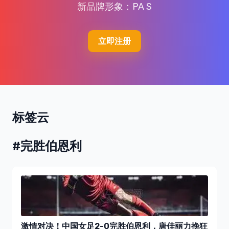
新品牌形象：PA S
立即注册
标签云
#完胜伯恩利
激情对决！中国女足2-0完胜伯恩利，唐佳丽力挽狂