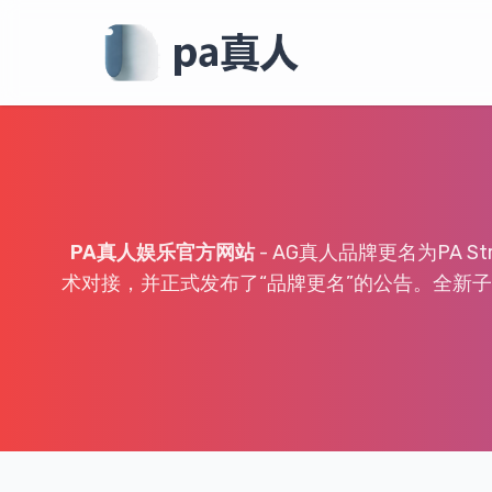
PA真人娱乐官方网站
- AG真人品牌更名为PA
术对接，并正式发布了“品牌更名”的公告。全新子品