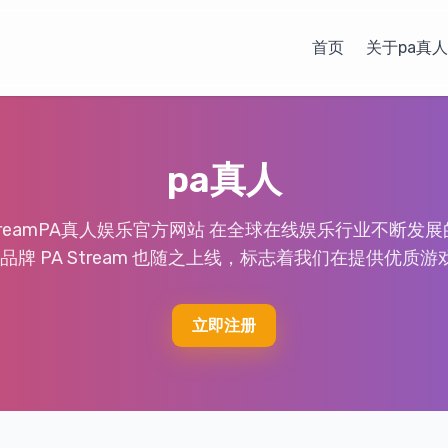
首页
关于pa真
pa真人
 StreamPA真人娱乐官方网站 在全球在线娱乐行业不断
牌 PA Stream 也随之上线，标志着我们在提供优质游
立即注册