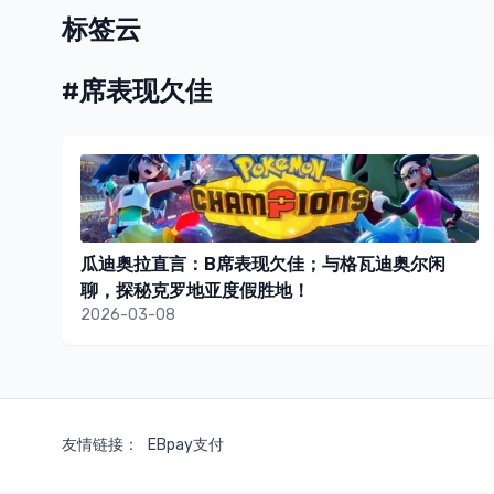
标签云
#席表现欠佳
瓜迪奥拉直言：B席表现欠佳；与格瓦迪奥尔闲
聊，探秘克罗地亚度假胜地！
2026-03-08
友情链接：
EBpay支付