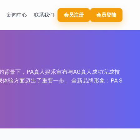
人
新闻中心
联系我们
会员注册
会员登陆
发展的背景下，PA真人娱乐宣布与AG真人成功完成技
戏体验方面迈出了重要一步。 全新品牌形象：PA S