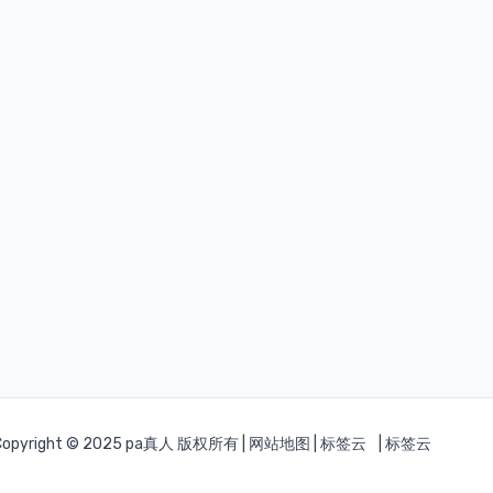
Copyright © 2025
pa真人
版权所有 |
网站地图
|
标签云
|
标签云