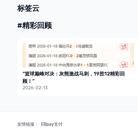
标签云
#精彩回顾
“篮球巅峰对决：灰熊激战马刺，19胜12精彩回
顾！”
2026-02-13
友情链接：
EBpay支付