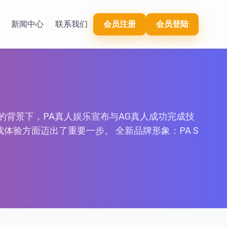
人
新闻中心
联系我们
会员注册
会员登陆
发展的背景下，PA真人娱乐宣布与AG真人成功完成技
戏体验方面迈出了重要一步。 全新品牌形象：PA S