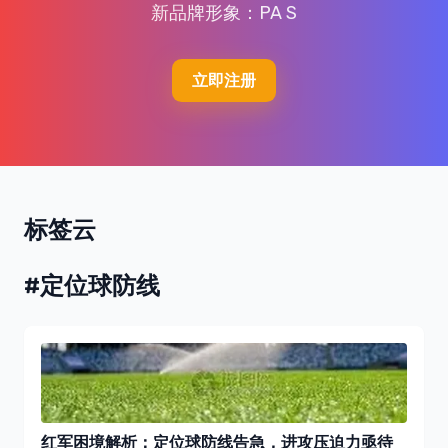
新品牌形象：PA S
立即注册
标签云
#定位球防线
红军困境解析：定位球防线告急，进攻压迫力亟待