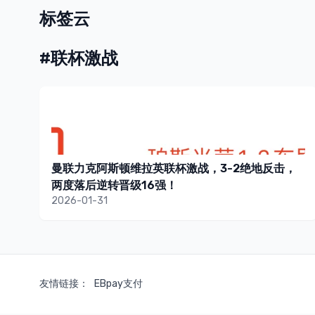
标签云
#联杯激战
曼联力克阿斯顿维拉英联杯激战，3-2绝地反击，
两度落后逆转晋级16强！
2026-01-31
友情链接：
EBpay支付