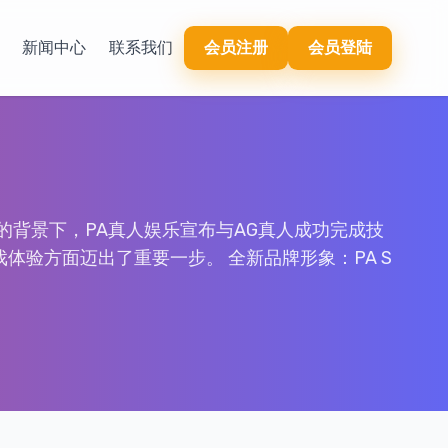
人
新闻中心
联系我们
会员注册
会员登陆
发展的背景下，PA真人娱乐宣布与AG真人成功完成技
戏体验方面迈出了重要一步。 全新品牌形象：PA S