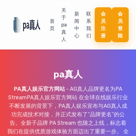
关
新
联
会
会
于
首
闻
系
员
员
pa
页
中
我
注
登
真
心
们
册
陆
人
pa真人
PA真人娱乐官方网站
- AG真人品牌更名为PA
StreamPA真人娱乐官方网站 在全球在线娱乐行业
不断发展的背景下，PA真人娱乐宣布与AG真人成
功完成技术对接，并正式发布了“品牌更名”的公
告。全新子品牌 PA Stream 也随之上线，标志着
我们在提供优质游戏体验方面迈出了重要一步。 全